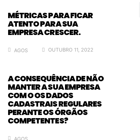
MÉTRICAS PARA FICAR
ATENTO PARA SUA
EMPRESA CRESCER.
OUTUBRO 11, 2022
AGOS
A CONSEQUÊNCIA DE NÃO
MANTER A SUA EMPRESA
COM O OS DADOS
CADASTRAIS REGULARES
PERANTE OS ÓRGÃOS
COMPETENTES?
AGOS