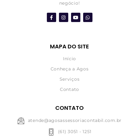
negócio!
MAPA DO SITE
Início
Conheça a Agos
Serviços
Contato
CONTATO
atende@agosassessoriacontabil.com.br
(61) 3051 - 1251